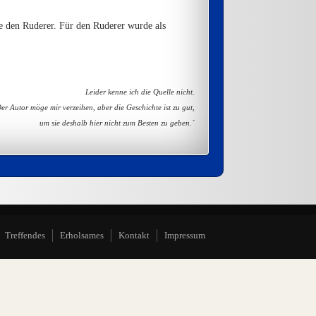
ie den Ruderer. Für den Ruderer wurde als
Leider kenne ich die Quelle nicht.
er Autor möge mir verzeihen, aber die Geschichte ist zu gut,
um sie deshalb hier nicht zum Besten zu geben.´
Treffendes
Erholsames
Kontakt
Impressum