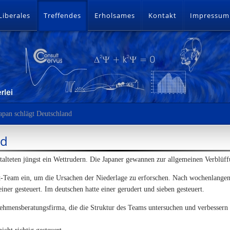
Liberales
Treffendes
Erholsames
Kontakt
Impressum
apan schlägt Deutschland
nd
stalteten jüngst ein Wettrudern. Die Japaner gewannen zur allgemeinen Verblü
t-Team ein, um die Ursachen der Niederlage zu erforschen. Nach wochenlangen
iner gesteuert. Im deutschen hatte einer gerudert und sieben gesteuert.
ehmensberatungsfirma, die die Struktur des Teams untersuchen und verbessern