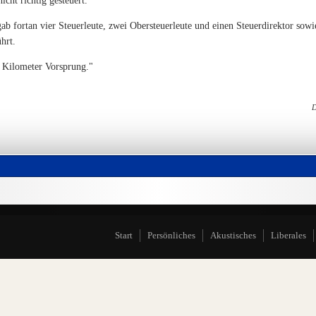
icht richtig gesteuert.
ab fortan vier Steuerleute, zwei Obersteuerleute und einen Steuerdirektor sow
hrt.
 Kilometer Vorsprung."
D
Start
Persönliches
Akustisches
Liberales