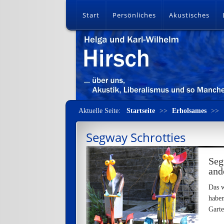
Start
Persönliches
Akustisches
Aktuelle Seite:
Startseite
>>
Erholsames
>>
Segway Schrotties
Seg
and
Das w
haben
Garte