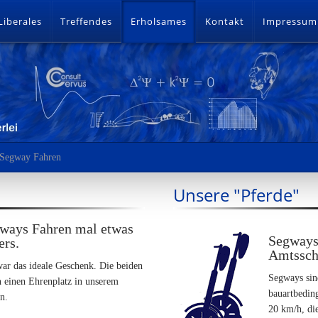
Liberales
Treffendes
Erholsames
Kontakt
Impressum
Segway Fahren
Unsere "Pferde"
ways Fahren mal etwas
Segways 
ers.
Amtssc
ar das ideale Geschenk. Die beiden
Segways sin
 einen Ehrenplatz in unserem
bauartbedin
n.
20 km/h, di