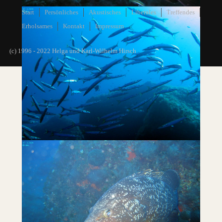
Start
Persönliches
Akustisches
Liberales
Treffendes
Erholsames
Kontakt
Impressum
(c) 1996 - 2022 Helga und Karl-Wilhelm Hirsch